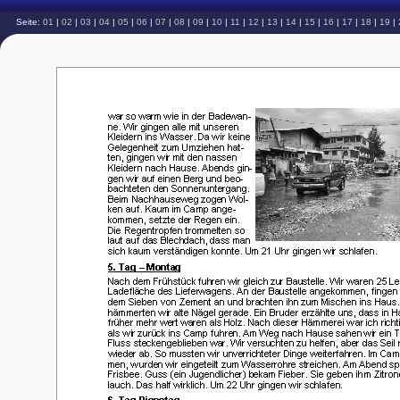
Seite:
01
|
02
|
03
|
04
|
05
|
06
|
07
|
08
|
09
|
10
|
11
|
12
|
13
|
14
|
15
|
16
|
17
|
18
|
19
|