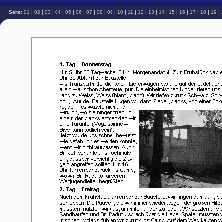
Seite:
01
|
02
|
03
|
04
|
05
|
06
|
07
|
08
|
09
|
10
|
11
|
12
|
13
|
14
|
15
|
16
|
17
|
18
|
19
|