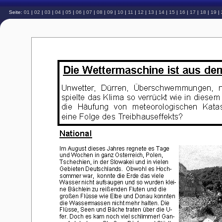
Seite:
01
|
02
|
03
|
04
|
05
|
06
|
07
|
08
|
09
|
10
|
11
|
12
|
13
|
14
|
15
|
16
|
17
|
18
|
19
|