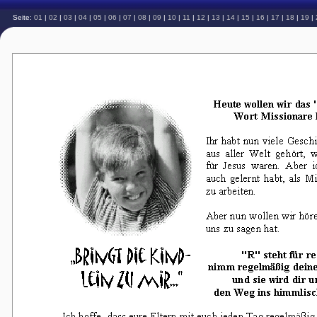
Seite:
01
|
02
|
03
|
04
|
05
|
06
|
07
|
08
|
09
|
10
|
11
|
12
|
13
|
14
|
15
|
16
|
17
|
18
|
19
|