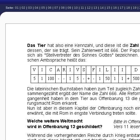
Seite:
01
|
02
|
03
|
04
|
05
|
06
|
07
|
08
|
09
|
10
|
11
|
12
|
13
|
14
|
15
|
16
|
17
|
18
|
19
|